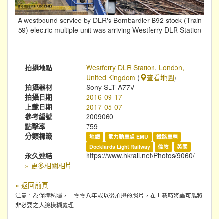
A westbound service by DLR's Bombardier B92 stock (Train
59) electric multiple unit was arriving Westferry DLR Station
拍攝地點
Westferry DLR Station, London,
United Kingdom
(
查看地圖
)
拍攝器材
Sony SLT-A77V
拍攝日期
2016-09-17
上載日期
2017-05-07
參考編號
2009060
點擊率
759
分類標籤
地鐵
電力動車組 EMU
鐵路車輛
Docklands Light Railway
倫敦
英國
永久連結
https://www.hkrail.net/Photos/9060/
» 更多相關相片
« 返回前頁
注意：為保障私隱，二零零八年或以後拍攝的照片，在上載時將盡可能將
非必要之人臉模糊處理