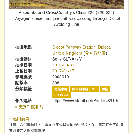
A southbound CrossCountry's Class 220 (220 034)
"Voyager" diesel multiple unit was passing through Didcot
Avoiding Line
拍攝地點
Didcot Parkway Station, Didcot,
United Kingdom
(
查看地圖
)
拍攝器材
Sony SLT-A77V
拍攝日期
2016-09-30
上載日期
2017-04-17
參考編號
2008919
點擊率
808
分類標籤
鐵路車輛
柴油動車組 DMU
英國
Class 220
永久連結
https://www.hkrail.net/Photos/8919/
» 更多相關相片
« 返回前頁
注意：為保障私隱，二零零八年或以後拍攝的照片，在上載時將盡可能將
非必要之人臉模糊處理