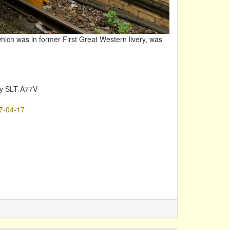
ich was in former First Great Western livery, was
y SLT-A77V
7-04-17