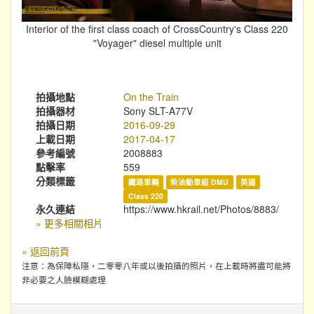
Interior of the first class coach of CrossCountry's Class 220
"Voyager" diesel multiple unit
拍攝地點
On the Train
拍攝器材
Sony SLT-A77V
拍攝日期
2016-09-29
上載日期
2017-04-17
參考編號
2008883
點擊率
559
分類標籤
鐵路車輛
柴油動車組 DMU
英國
Class 220
永久連結
https://www.hkrail.net/Photos/8883/
» 更多相關相片
« 返回前頁
注意：為保障私隱，二零零八年或以後拍攝的照片，在上載時將盡可能將
非必要之人臉模糊處理