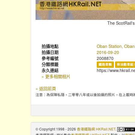
The ScotRail's
拍攝地點
Oban Station, Oban
拍攝日期
2016-09-20
參考編號
2008870
分類標籤
鐵路車輛
柴油動車組 
永久連結
https://www.hkrail.n
» 更多相關相片
« 返回前頁
注意：為保障私隱，二零零八年或以後拍攝的照片，在上載時
© Copyright 1998 - 2026
香港鐵路網 HKRail.NET
.
香港鐵路網 : 相片集
由
香港鐵路網 HKRail.NET
製作，以
創用C