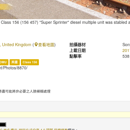
 Class 156 (156 457) "Super Sprinter" diesel multiple unit was stabled 
, United Kingdom
(
查看地圖
)
拍攝器材
Son
上載日期
201
點擊率
538
DMU
英國
Class 156
et/Photos/8870/
將盡可能將非必要之人臉模糊處理
C 姓名標示-相同方式分享 4.0 國際 授權條款
釋出。