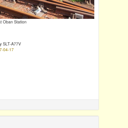
at Oban Station
y SLT-A77V
7-04-17