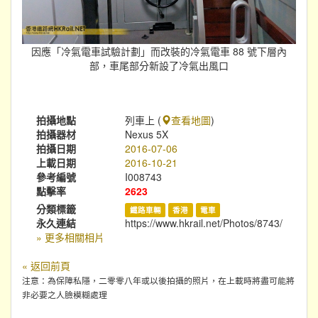
因應「冷氣電車試驗計劃」而改裝的冷氣電車 88 號下層內
部，車尾部分新設了冷氣出風口
拍攝地點
列車上 (
查看地圖
)
拍攝器材
Nexus 5X
拍攝日期
2016-07-06
上載日期
2016-10-21
參考編號
I008743
點擊率
2623
分類標籤
鐵路車輛
香港
電車
永久連結
https://www.hkrail.net/Photos/8743/
» 更多相關相片
« 返回前頁
注意：為保障私隱，二零零八年或以後拍攝的照片，在上載時將盡可能將
非必要之人臉模糊處理