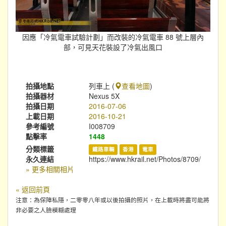
因應「冷氣電車試驗計劃」而改裝的冷氣電車 88 號上層內
部，可見天花裝設了冷氣出風口
拍攝地點
列車上 (
查看地圖
)
拍攝器材
Nexus 5X
拍攝日期
2016-07-06
上載日期
2016-10-21
參考編號
I008709
點擊率
1448
分類標籤
鐵路車輛
香港
電車
永久連結
https://www.hkrail.net/Photos/8709/
» 更多相關相片
« 返回前頁
注意：為保障私隱，二零零八年或以後拍攝的照片，在上載時將盡可能將
非必要之人臉模糊處理