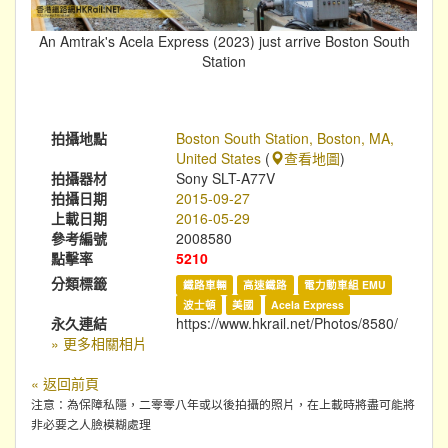
An Amtrak's Acela Express (2023) just arrive Boston South
Station
拍攝地點
Boston South Station, Boston, MA,
United States
(
查看地圖
)
拍攝器材
Sony SLT-A77V
拍攝日期
2015-09-27
上載日期
2016-05-29
參考編號
2008580
點擊率
5210
分類標籤
鐵路車輛
高速鐵路
電力動車組 EMU
波士頓
美國
Acela Express
永久連結
https://www.hkrail.net/Photos/8580/
» 更多相關相片
« 返回前頁
注意：為保障私隱，二零零八年或以後拍攝的照片，在上載時將盡可能將
非必要之人臉模糊處理