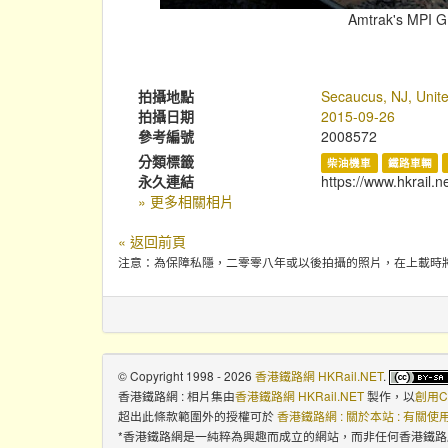
Amtrak's MPI GP
拍攝地點
Secaucus, NJ, Unite
拍攝日期
2015-09-26
參考編號
2008572
分類標籤
柴油機車
鐵路車輛
永久連結
https://www.hkrail.n
» 更多相關相片
« 返回前頁
注意：為保障私隱，二零零八年或以後拍攝的照片，在上載時
© Copyright 1998 - 2026
香港鐵路網 HKRail.NET
.
香港鐵路網 : 相片集
由
香港鐵路網 HKRail.NET
製作，以
創用C
超出此條款範圍外的授權可於
香港鐵路網 : 關於本站 : 有關
*香港鐵路網是一純粹為興趣而成立的網站，而非任何香港鐵