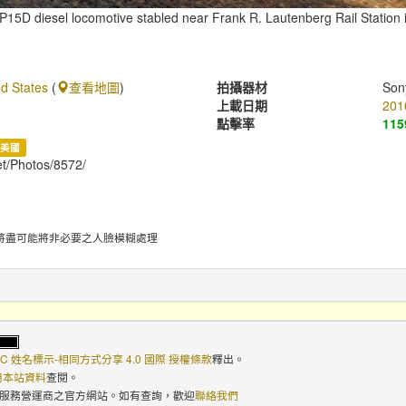
15D diesel locomotive stabled near Frank R. Lautenberg Rail Station
d States
(
查看地圖
)
拍攝器材
Son
上載日期
201
點擊率
115
美國
et/Photos/8572/
將盡可能將非必要之人臉模糊處理
C 姓名標示-相同方式分享 4.0 國際 授權條款
釋出。
使用本站資料
查閱。
路服務營運商之官方網站。如有查詢，歡迎
聯絡我們