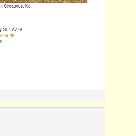
 in Secaucus, NJ
y SLT-A77V
6-05-29
9