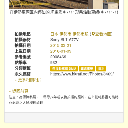
在伊勢車両区内停泊的JR東海キハ11形柴油動車組(キハ11-1)
拍攝地點
日本 伊勢市 伊勢市駅
(
查看地圖
)
拍攝器材
Sony SLT-A77V
拍攝日期
2015-03-21
上載日期
2016-01-09
參考編號
2008469
點擊率
932
分類標籤
柴油動車組 DMU
鐵路車輛
日本
永久連結
https://www.hkrail.net/Photos/8469/
» 更多相關相片
« 返回前頁
注意：為保障私隱，二零零八年或以後拍攝的照片，在上載時將盡可能將
非必要之人臉模糊處理