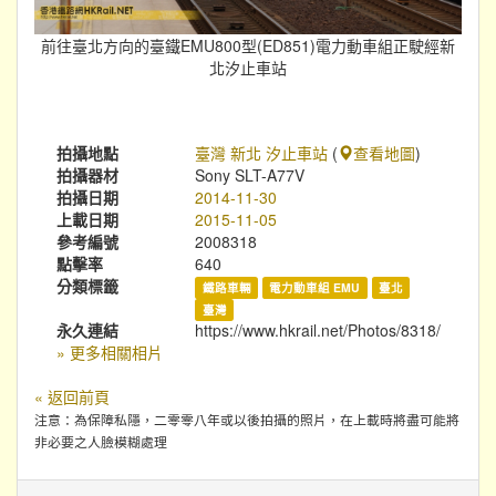
前往臺北方向的臺鐵EMU800型(ED851)電力動車組正駛經新
北汐止車站
拍攝地點
臺灣 新北 汐止車站
(
查看地圖
)
拍攝器材
Sony SLT-A77V
拍攝日期
2014-11-30
上載日期
2015-11-05
參考編號
2008318
點擊率
640
分類標籤
鐵路車輛
電力動車組 EMU
臺北
臺灣
永久連結
https://www.hkrail.net/Photos/8318/
» 更多相關相片
« 返回前頁
注意：為保障私隱，二零零八年或以後拍攝的照片，在上載時將盡可能將
非必要之人臉模糊處理