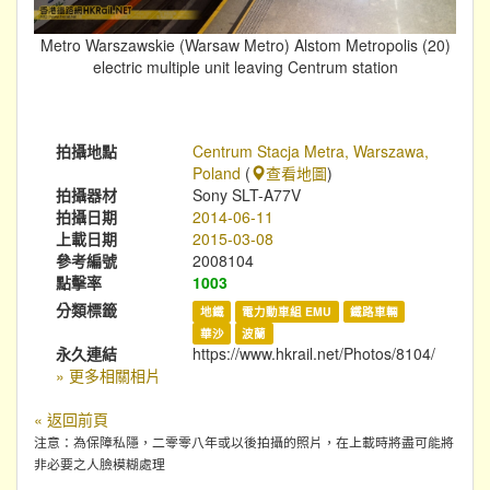
Metro Warszawskie (Warsaw Metro) Alstom Metropolis (20)
electric multiple unit leaving Centrum station
拍攝地點
Centrum Stacja Metra, Warszawa,
Poland
(
查看地圖
)
拍攝器材
Sony SLT-A77V
拍攝日期
2014-06-11
上載日期
2015-03-08
參考編號
2008104
點擊率
1003
分類標籤
地鐵
電力動車組 EMU
鐵路車輛
華沙
波蘭
永久連結
https://www.hkrail.net/Photos/8104/
» 更多相關相片
« 返回前頁
注意：為保障私隱，二零零八年或以後拍攝的照片，在上載時將盡可能將
非必要之人臉模糊處理