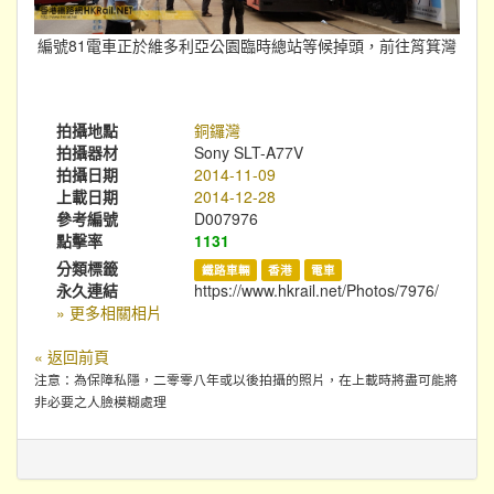
編號81電車正於維多利亞公園臨時總站等候掉頭，前往筲箕灣
拍攝地點
銅鑼灣
拍攝器材
Sony SLT-A77V
拍攝日期
2014-11-09
上載日期
2014-12-28
參考編號
D007976
點擊率
1131
分類標籤
鐵路車輛
香港
電車
永久連結
https://www.hkrail.net/Photos/7976/
» 更多相關相片
« 返回前頁
注意：為保障私隱，二零零八年或以後拍攝的照片，在上載時將盡可能將
非必要之人臉模糊處理