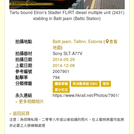
Tartu bound Elron's Stadler FLIRT diesel multiple unit (2431)
stabling in Balti jaam (Baltic Station)
拍攝地點
Balti jaam, Tallinn, Estonia
(
查看
地圖
)
拍攝器材
Sony SLT-A77V
拍攝日期
2014-05-29
上載日期
2014-12-08
參考編號
2007901
點擊率
794
分類標籤
鐵路車輛
柴油動車組 DMU
塔林
愛沙尼亞
永久連結
https://www.hkrail.net/Photos/7901/
» 更多相關相片
« 返回前頁
注意：為保障私隱，二零零八年或以後拍攝的照片，在上載時將盡可能將
非必要之人臉模糊處理