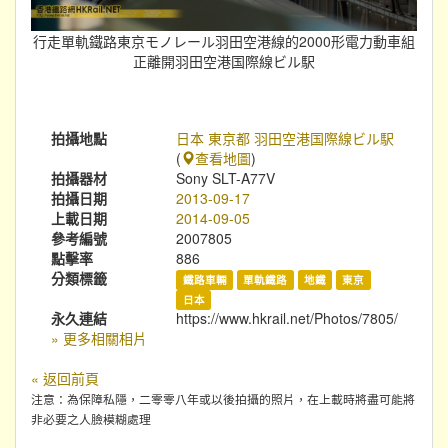
行走單軌鐵路東京モノレール羽田空港線的2000形電力動車組
正離開羽田空港国際線ビル駅
拍攝地點
日本 東京都 羽田空港国際線ビル駅
(
查看地圖
)
拍攝器材
Sony SLT-A77V
拍攝日期
2013-09-17
上載日期
2014-09-05
參考編號
2007805
點擊率
886
分類標籤
鐵路車輛
單軌鐵路
地鐵
東京
日本
永久連結
https://www.hkrail.net/Photos/7805/
» 更多相關相片
« 返回前頁
注意：為保障私隱，二零零八年或以後拍攝的照片，在上載時將盡可能將
非必要之人臉模糊處理