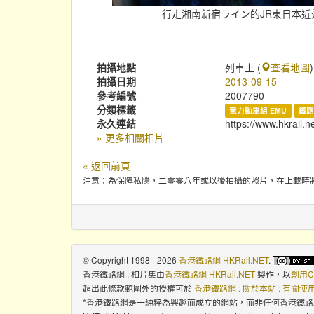
行走湘南新宿ライン的JR東日本近郊
拍攝地點
列車上 (
查看地圖
)
拍攝日期
2013-09-15
參考編號
2007790
分類標籤
電力動車組 EMU
鐵路
永久連結
https://www.hkrail.n
» 更多相關相片
« 返回前頁
注意：為保障私隱，二零零八年或以後拍攝的照片，在上載時
© Copyright 1998 - 2026
香港鐵路網 HKRail.NET
.
香港鐵路網 : 相片集
由
香港鐵路網 HKRail.NET
製作，以
創用C
超出此條款範圍外的授權可於
香港鐵路網 : 關於本站 : 有關
*香港鐵路網是一純粹為興趣而成立的網站，而非任何香港鐵