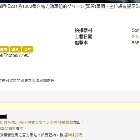
型E231系1000番台電力動車組的グリーン(頭等)車廂，座位設有提示S
拍攝器材
Son
上載日期
201
點擊率
565
車輛
東京
日本
et/Photos/7790/
將盡可能將非必要之人臉模糊處理
C 姓名標示-相同方式分享 4.0 國際 授權條款
釋出。
使用本站資料
查閱。
路服務營運商之官方網站。如有查詢，歡迎
聯絡我們