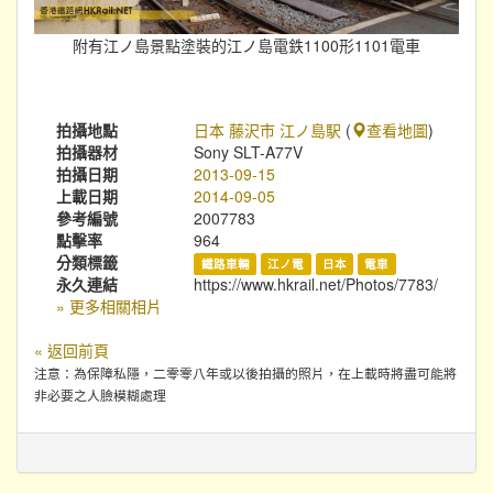
附有江ノ島景點塗裝的江ノ島電鉄1100形1101電車
拍攝地點
日本 藤沢市 江ノ島駅
(
查看地圖
)
拍攝器材
Sony SLT-A77V
拍攝日期
2013-09-15
上載日期
2014-09-05
參考編號
2007783
點擊率
964
分類標籤
鐵路車輛
江ノ電
日本
電車
永久連結
https://www.hkrail.net/Photos/7783/
» 更多相關相片
« 返回前頁
注意：為保障私隱，二零零八年或以後拍攝的照片，在上載時將盡可能將
非必要之人臉模糊處理