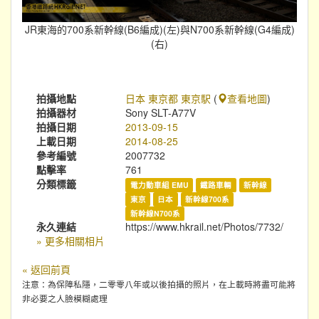
JR東海的700系新幹線(B6編成)(左)與N700系新幹線(G4編成)
(右)
拍攝地點
日本 東京都 東京駅
(
查看地圖
)
拍攝器材
Sony SLT-A77V
拍攝日期
2013-09-15
上載日期
2014-08-25
參考編號
2007732
點擊率
761
分類標籤
電力動車組 EMU
鐵路車輛
新幹線
東京
日本
新幹線700系
新幹線N700系
永久連結
https://www.hkrail.net/Photos/7732/
» 更多相關相片
« 返回前頁
注意：為保障私隱，二零零八年或以後拍攝的照片，在上載時將盡可能將
非必要之人臉模糊處理