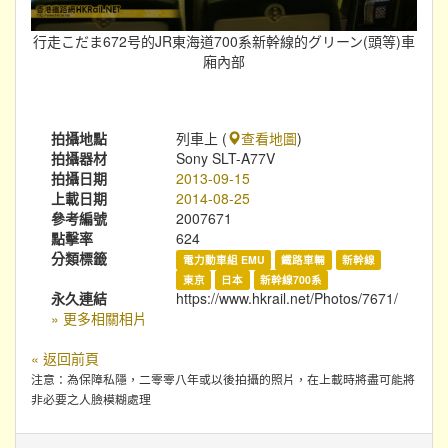
行走こだま672号的JR東海道700系新幹線的グリーン(頭等)車
廂內部
拍攝地點
列車上 (
查看地圖
)
拍攝器材
Sony SLT-A77V
拍攝日期
2013-09-15
上載日期
2014-08-25
參考編號
2007671
點擊率
624
分類標籤
電力動車組 EMU
鐵路車輛
新幹線
東京
日本
新幹線700系
永久連結
https://www.hkrail.net/Photos/7671/
» 更多相關相片
« 返回前頁
注意：為保障私隱，二零零八年或以後拍攝的照片，在上載時將盡可能將
非必要之人臉模糊處理