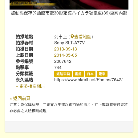
被動態保存的函館市電30形箱館ハイカラ號電車(39)車廂內部
拍攝地點
列車上 (
查看地圖
)
拍攝器材
Sony SLT-A77V
拍攝日期
2013-09-13
上載日期
2014-05-05
參考編號
2007642
點擊率
744
分類標籤
鐵路車輛
函館
日本
電車
永久連結
https://www.hkrail.net/Photos/7642/
» 更多相關相片
« 返回前頁
注意：為保障私隱，二零零八年或以後拍攝的照片，在上載時將盡可能將
非必要之人臉模糊處理