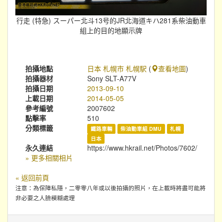
行走 (特急) スーパー北斗13号的JR北海道キハ281系柴油動車
組上的目的地顯示牌
拍攝地點
日本 札幌市 札幌駅
(
查看地圖
)
拍攝器材
Sony SLT-A77V
拍攝日期
2013-09-10
上載日期
2014-05-05
參考編號
2007602
點擊率
510
分類標籤
鐵路車輛
柴油動車組 DMU
札幌
日本
永久連結
https://www.hkrail.net/Photos/7602/
» 更多相關相片
« 返回前頁
注意：為保障私隱，二零零八年或以後拍攝的照片，在上載時將盡可能將
非必要之人臉模糊處理