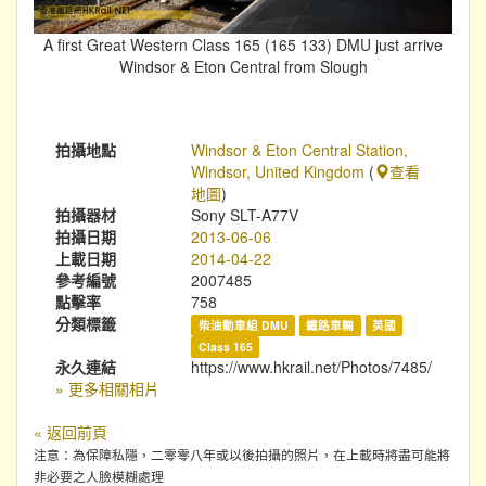
A first Great Western Class 165 (165 133) DMU just arrive
Windsor & Eton Central from Slough
拍攝地點
Windsor & Eton Central Station,
Windsor, United Kingdom
(
查看
地圖
)
拍攝器材
Sony SLT-A77V
拍攝日期
2013-06-06
上載日期
2014-04-22
參考編號
2007485
點擊率
758
分類標籤
柴油動車組 DMU
鐵路車輛
英國
Class 165
永久連結
https://www.hkrail.net/Photos/7485/
» 更多相關相片
« 返回前頁
注意：為保障私隱，二零零八年或以後拍攝的照片，在上載時將盡可能將
非必要之人臉模糊處理