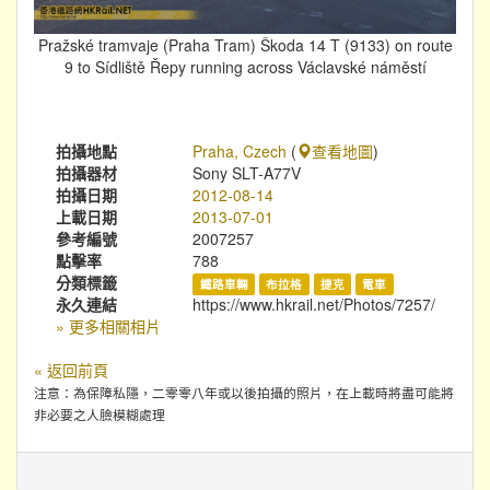
Pražské tramvaje (Praha Tram) Škoda 14 T (9133) on route
9 to Sídliště Řepy running across Václavské náměstí
拍攝地點
Praha, Czech
(
查看地圖
)
拍攝器材
Sony SLT-A77V
拍攝日期
2012-08-14
上載日期
2013-07-01
參考編號
2007257
點擊率
788
分類標籤
鐵路車輛
布拉格
捷克
電車
永久連結
https://www.hkrail.net/Photos/7257/
» 更多相關相片
« 返回前頁
注意：為保障私隱，二零零八年或以後拍攝的照片，在上載時將盡可能將
非必要之人臉模糊處理