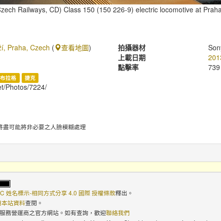
zech Railways, CD) Class 150 (150 226-9) electric locomotive at Praha
ží, Praha, Czech
(
查看地圖
)
拍攝器材
Son
上載日期
201
點擊率
739
布拉格
捷克
et/Photos/7224/
將盡可能將非必要之人臉模糊處理
C 姓名標示-相同方式分享 4.0 國際 授權條款
釋出。
使用本站資料
查閱。
路服務營運商之官方網站。如有查詢，歡迎
聯絡我們