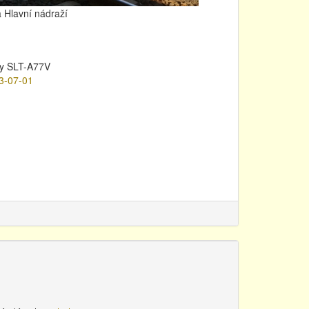
 Hlavní nádraží
y SLT-A77V
3-07-01