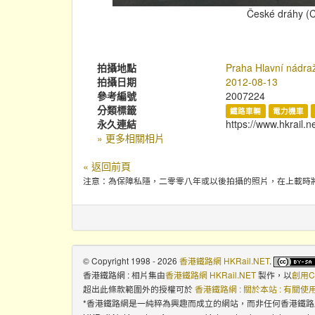
České dráhy (C
拍攝地點
Praha Hlavní nádra
拍攝日期
2012-08-13
參考編號
2007224
分類標籤
鐵路車輛
電力機車
永久連結
https://www.hkrail.n
» 更多相關相片
« 返回前頁
注意：為保障私隱，二零零八年或以後拍攝的照片，在上載時
© Copyright 1998 - 2026
香港鐵路網 HKRail.NET
.
香港鐵路網 : 相片集
由
香港鐵路網 HKRail.NET
製作，以
創用C
超出此條款範圍外的授權可於
香港鐵路網 : 關於本站 : 有關
*香港鐵路網是一純粹為興趣而成立的網站，而非任何香港鐵