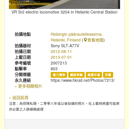
VR Sr2 electric locomotive 3204 in Helsinki Central Station
拍攝地點
Helsingin päärautatieasema,
Helsinki, Finland
(
查看地圖
)
拍攝器材
Sony SLT-A77V
拍攝日期
2012-08-11
上載日期
2013-07-01
參考編號
2007213
點擊率
803
分類標籤
電力機車
鐵路車輛
赫爾辛基
芬蘭
永久連結
https://www.hkrail.net/Photos/7213/
» 更多相關相片
« 返回前頁
注意：為保障私隱，二零零八年或以後拍攝的照片，在上載時將盡可能將
非必要之人臉模糊處理