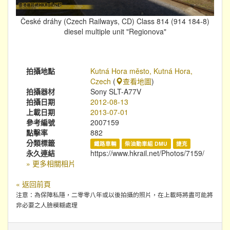
České dráhy (Czech Railways, CD) Class 814 (914 184-8)
diesel multiple unit "Regionova"
拍攝地點
Kutná Hora město‎, Kutná Hora,
Czech
(
查看地圖
)
拍攝器材
Sony SLT-A77V
拍攝日期
2012-08-13
上載日期
2013-07-01
參考編號
2007159
點擊率
882
分類標籤
鐵路車輛
柴油動車組 DMU
捷克
永久連結
https://www.hkrail.net/Photos/7159/
» 更多相關相片
« 返回前頁
注意：為保障私隱，二零零八年或以後拍攝的照片，在上載時將盡可能將
非必要之人臉模糊處理