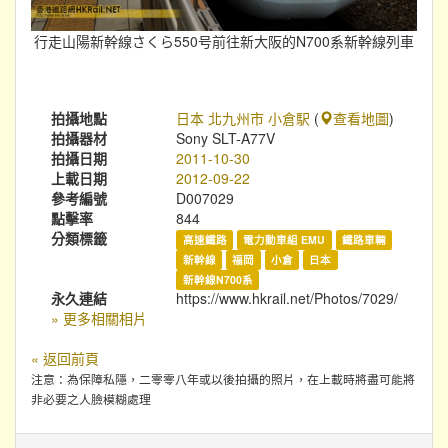
行走山陽新幹線さくら550号前往新大阪的N700系新幹線列車
拍攝地點
日本 北九州市 小倉駅
(
查看地圖
)
拍攝器材
Sony SLT-A77V
拍攝日期
2011-10-30
上載日期
2012-09-22
參考編號
D007029
點擊率
844
分類標籤
高速鐵路
電力動車組 EMU
鐵路車輛
新幹線
福岡
小倉
日本
新幹線N700系
永久連結
https://www.hkrail.net/Photos/7029/
» 更多相關相片
« 返回前頁
注意：為保障私隱，二零零八年或以後拍攝的照片，在上載時將盡可能將
非必要之人臉模糊處理