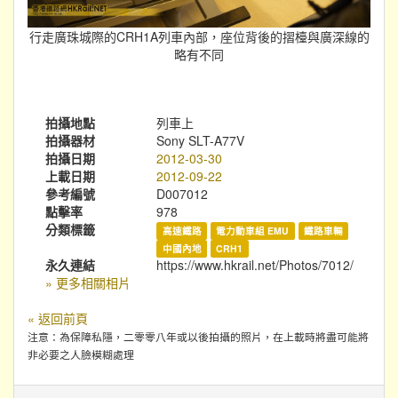
行走廣珠城際的CRH1A列車內部，座位背後的摺檯與廣深線的
略有不同
拍攝地點
列車上
拍攝器材
Sony SLT-A77V
拍攝日期
2012-03-30
上載日期
2012-09-22
參考編號
D007012
點擊率
978
分類標籤
高速鐵路
電力動車組 EMU
鐵路車輛
中國內地
CRH1
永久連結
https://www.hkrail.net/Photos/7012/
» 更多相關相片
« 返回前頁
注意：為保障私隱，二零零八年或以後拍攝的照片，在上載時將盡可能將
非必要之人臉模糊處理