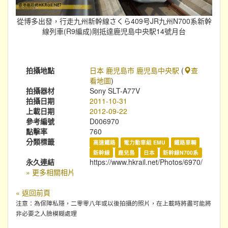
從博多出發，行走九州新幹線さくら409号JR九州N700系新幹
線列車(R9編成)剛抵達鹿児島中央駅14號月台
拍攝地點
日本 鹿児島市 鹿児島中央駅
(
查
看地圖
)
拍攝器材
Sony SLT-A77V
拍攝日期
2011-10-31
上載日期
2012-09-22
參考編號
D006970
點擊率
760
分類標籤
高速鐵路
電力動車組 EMU
鐵路車輛
新幹線
鹿兒島
日本
新幹線N700系
永久連結
https://www.hkrail.net/Photos/6970/
» 更多相關相片
« 返回前頁
注意：為保障私隱，二零零八年或以後拍攝的照片，在上載時將盡可能將
非必要之人臉模糊處理