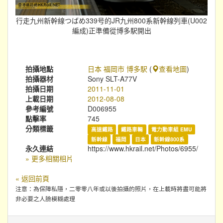
行走九州新幹線つばめ339号的JR九州800系新幹線列車(U002
編成)正準備從博多駅開出
拍攝地點
日本 福岡市 博多駅
(
查看地圖
)
拍攝器材
Sony SLT-A77V
拍攝日期
2011-11-01
上載日期
2012-08-08
參考編號
D006955
點擊率
745
分類標籤
高速鐵路
鐵路車輛
電力動車組 EMU
新幹線
福岡
日本
新幹線800系
永久連結
https://www.hkrail.net/Photos/6955/
» 更多相關相片
« 返回前頁
注意：為保障私隱，二零零八年或以後拍攝的照片，在上載時將盡可能將
非必要之人臉模糊處理