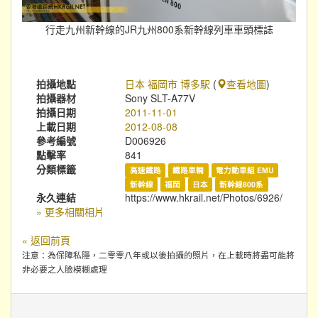
行走九州新幹線的JR九州800系新幹線列車車頭標誌
拍攝地點
日本 福岡市 博多駅
(
查看地圖
)
拍攝器材
Sony SLT-A77V
拍攝日期
2011-11-01
上載日期
2012-08-08
參考編號
D006926
點擊率
841
分類標籤
高速鐵路
鐵路車輛
電力動車組 EMU
新幹線
福岡
日本
新幹線800系
永久連結
https://www.hkrail.net/Photos/6926/
» 更多相關相片
« 返回前頁
注意：為保障私隱，二零零八年或以後拍攝的照片，在上載時將盡可能將
非必要之人臉模糊處理