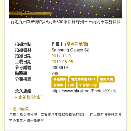
行走九州新幹線的JR九州800系新幹線列車車內列車設施資料
拍攝地點
列車上 (
查看地圖
)
拍攝器材
Samsung Galaxy S2
拍攝日期
2011-11-01
上載日期
2012-08-08
參考編號
2006919
點擊率
749
分類標籤
高速鐵路
電力動車組 EMU
鐵路車輛
新幹線
日本
新幹線800系
永久連結
https://www.hkrail.net/Photos/6919/
» 更多相關相片
« 返回前頁
注意：為保障私隱，二零零八年或以後拍攝的照片，在上載時將盡可能將
非必要之人臉模糊處理