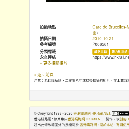
拍攝地點
Gare de Bruxelles-M
圖
)
拍攝日期
2010-10-21
參考編號
P006561
分類標籤
鐵路車輛
電力動車組 
永久連結
https://www.hkrail.n
» 更多相關相片
« 返回前頁
注意：為保障私隱，二零零八年或以後拍攝的照片，在上載時
© Copyright 1998 - 2026
香港鐵路網 HKRail.NET
.
香港鐵路網 : 相片集
由
香港鐵路網 HKRail.NET
製作，以
創用C
超出此條款範圍外的授權可於
香港鐵路網 : 關於本站 : 有關