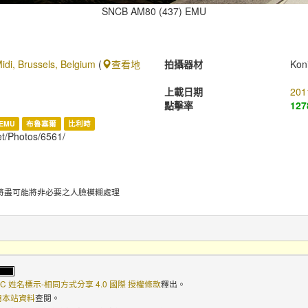
SNCB AM80 (437) EMU
idi, Brussels, Belgium
(
查看地
拍攝器材
Kon
上載日期
201
點擊率
127
EMU
布魯塞爾
比利時
et/Photos/6561/
將盡可能將非必要之人臉模糊處理
C 姓名標示-相同方式分享 4.0 國際 授權條款
釋出。
使用本站資料
查閱。