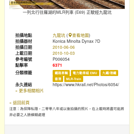
一列北行往羅湖的MLR列車 (E69) 正駛經九龍坑
拍攝地點
九龍坑
(
查看地圖
)
拍攝器材
Konica Minolta Dynax 7D
拍攝日期
2010-06-06
上載日期
2010-10-03
參考編號
P006054
點擊率
6371
分類標籤
鐵路車輛
電力動車組 EMU
九鐵/港鐵
香港
MLR-Train
永久連結
https://www.hkrail.net/Photos/6054/
» 更多相關相片
« 返回前頁
注意：為保障私隱，二零零八年或以後拍攝的照片，在上載時將盡可能將
非必要之人臉模糊處理