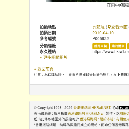
在雨中的廣鐵
拍攝地點
九龍坑
(
查看地圖
)
拍攝日期
2010-04-10
參考編號
P005922
分類標籤
鐵路車輛
柴油機車
永久連結
https://www.hkrail.n
» 更多相關相片
« 返回前頁
注意：為保障私隱，二零零八年或以後拍攝的照片，在上載時
© Copyright 1998 - 2026
香港鐵路網 HKRail.NET
.
香港鐵路網 : 相片集
由
香港鐵路網 HKRail.NET
製作，以
創用C
超出此條款範圍外的授權可於
香港鐵路網 : 關於本站 : 有關
*香港鐵路網是一純粹為興趣而成立的網站，而非任何香港鐵