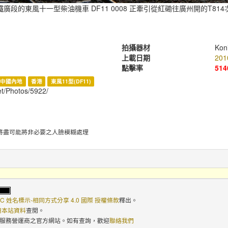
廣段的東風十一型柴油機車 DF11 0008 正牽引從紅磡往廣州開的T81
拍攝器材
Kon
上載日期
201
點擊率
514
中國內地
香港
東風11型(DF11)
et/Photos/5922/
將盡可能將非必要之人臉模糊處理
C 姓名標示-相同方式分享 4.0 國際 授權條款
釋出。
使用本站資料
查閱。
路服務營運商之官方網站。如有查詢，歡迎
聯絡我們