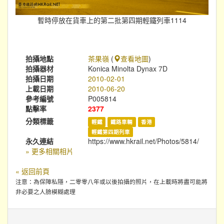
暫時停放在貨車上的第二批第四期輕鐵列車1114
拍攝地點
茶果嶺
(
查看地圖
)
拍攝器材
Konica Minolta Dynax 7D
拍攝日期
2010-02-01
上載日期
2010-06-20
參考編號
P005814
點擊率
2377
分類標籤
輕鐵
鐵路車輛
香港
輕鐵第四期列車
永久連結
https://www.hkrail.net/Photos/5814/
» 更多相關相片
« 返回前頁
注意：為保障私隱，二零零八年或以後拍攝的照片，在上載時將盡可能將
非必要之人臉模糊處理