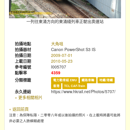
一列往東涌方向的東涌綫列車正駛出奧運站
拍攝地點
大角咀
拍攝器材
Canon PowerShot S3 IS
拍攝日期
2009-07-01
上載日期
2010-05-23
參考編號
I005707
點擊率
4359
分類標籤
電力動車組 EMU
鐵路車輛
地鐵/港鐵
香港
TCL CAF-Train
永久連結
https://www.hkrail.net/Photos/5707/
» 更多相關相片
« 返回前頁
注意：為保障私隱，二零零八年或以後拍攝的照片，在上載時將盡可能將
非必要之人臉模糊處理