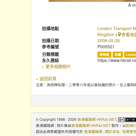
A m
拍攝地點
London Transport 
Kingdom
(
查看地
拍攝日期
2008-05-26
參考編號
P005521
分類標籤
博物館
地鐵
Londo
永久連結
https://www.hkrail.n
» 更多相關相片
« 返回前頁
注意：為保障私隱，二零零八年或以後拍攝的照片，在上載時
© Copyright 1998 - 2026
香港鐵路網 HKRail.NET
.
香港鐵路網 : 相片集
由
香港鐵路網 HKRail.NET
製作，以
創用C
超出此條款範圍外的授權可於
香港鐵路網 : 關於本站 : 有關