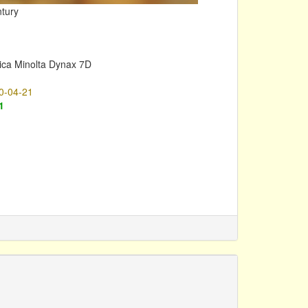
tury
ica Minolta Dynax 7D
0-04-21
1