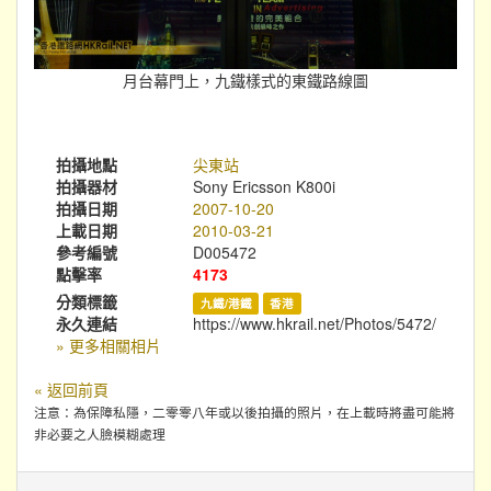
月台幕門上，九鐵樣式的東鐵路線圖
拍攝地點
尖東站
拍攝器材
Sony Ericsson K800i
拍攝日期
2007-10-20
上載日期
2010-03-21
參考編號
D005472
點擊率
4173
分類標籤
九鐵/港鐵
香港
永久連結
https://www.hkrail.net/Photos/5472/
» 更多相關相片
« 返回前頁
注意：為保障私隱，二零零八年或以後拍攝的照片，在上載時將盡可能將
非必要之人臉模糊處理