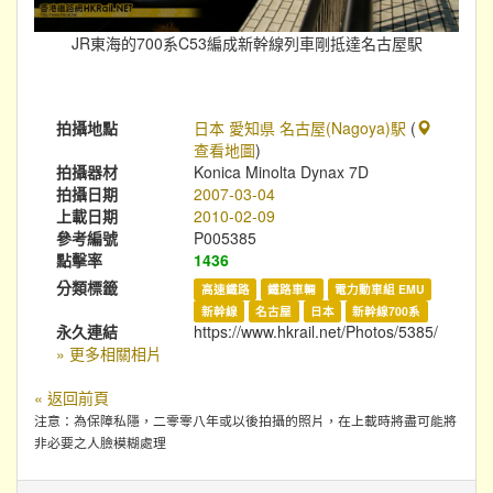
JR東海的700系C53編成新幹線列車剛抵達名古屋駅
拍攝地點
日本 愛知県 名古屋(Nagoya)駅
(
查看地圖
)
拍攝器材
Konica Minolta Dynax 7D
拍攝日期
2007-03-04
上載日期
2010-02-09
參考編號
P005385
點擊率
1436
分類標籤
高速鐵路
鐵路車輛
電力動車組 EMU
新幹線
名古屋
日本
新幹線700系
永久連結
https://www.hkrail.net/Photos/5385/
» 更多相關相片
« 返回前頁
注意：為保障私隱，二零零八年或以後拍攝的照片，在上載時將盡可能將
非必要之人臉模糊處理