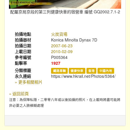
配屬京局京段的第三列健康快車的宿營車 編號 GQ2002.7.1-2
拍攝地點
火炭貨場
拍攝器材
Konica Minolta Dynax 7D
拍攝日期
2007-06-23
上載日期
2010-02-09
參考編號
P005364
點擊率
1927
分類標籤
鐵路車輛
健康快車
香港
中國內地
永久連結
https://www.hkrail.net/Photos/5364/
» 更多相關相片
« 返回前頁
注意：為保障私隱，二零零八年或以後拍攝的照片，在上載時將盡可能將
非必要之人臉模糊處理