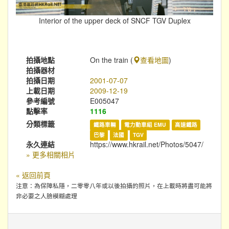
Interior of the upper deck of SNCF TGV Duplex
拍攝地點
On the train (
查看地圖
)
拍攝器材
拍攝日期
2001-07-07
上載日期
2009-12-19
參考編號
E005047
點擊率
1116
分類標籤
鐵路車輛
電力動車組 EMU
高速鐵路
巴黎
法國
TGV
永久連結
https://www.hkrail.net/Photos/5047/
» 更多相關相片
« 返回前頁
注意：為保障私隱，二零零八年或以後拍攝的照片，在上載時將盡可能將
非必要之人臉模糊處理