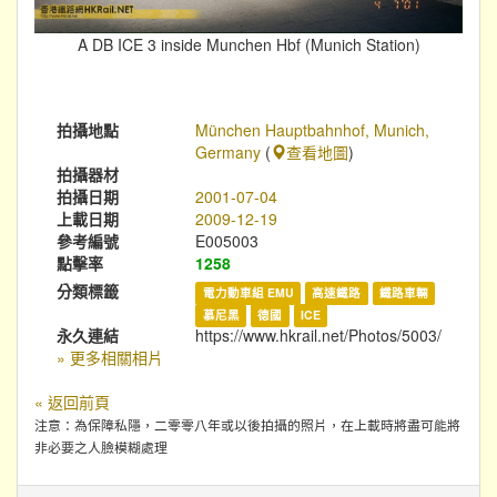
A DB ICE 3 inside Munchen Hbf (Munich Station)
拍攝地點
München Hauptbahnhof, Munich,
Germany
(
查看地圖
)
拍攝器材
拍攝日期
2001-07-04
上載日期
2009-12-19
參考編號
E005003
點擊率
1258
分類標籤
電力動車組 EMU
高速鐵路
鐵路車輛
慕尼黑
德國
ICE
永久連結
https://www.hkrail.net/Photos/5003/
» 更多相關相片
« 返回前頁
注意：為保障私隱，二零零八年或以後拍攝的照片，在上載時將盡可能將
非必要之人臉模糊處理