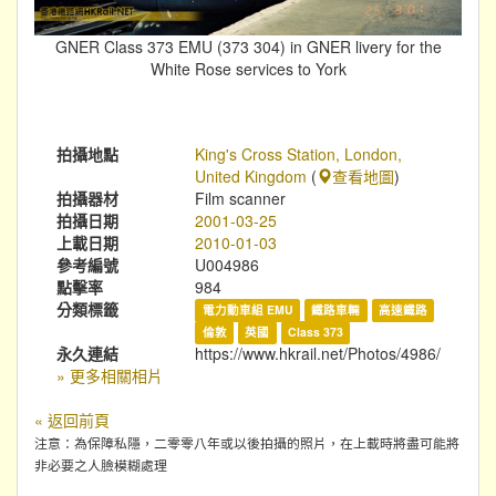
GNER Class 373 EMU (373 304) in GNER livery for the
White Rose services to York
拍攝地點
King's Cross Station, London,
United Kingdom
(
查看地圖
)
拍攝器材
Film scanner
拍攝日期
2001-03-25
上載日期
2010-01-03
參考編號
U004986
點擊率
984
分類標籤
電力動車組 EMU
鐵路車輛
高速鐵路
倫敦
英國
Class 373
永久連結
https://www.hkrail.net/Photos/4986/
» 更多相關相片
« 返回前頁
注意：為保障私隱，二零零八年或以後拍攝的照片，在上載時將盡可能將
非必要之人臉模糊處理