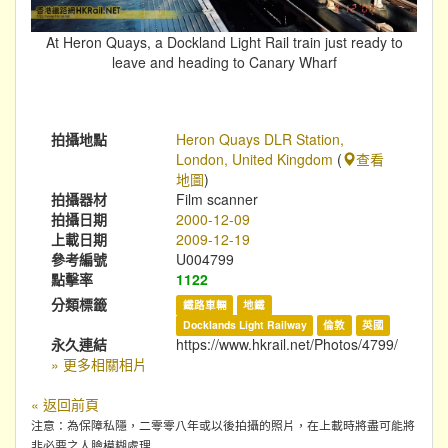
At Heron Quays, a Dockland Light Rail train just ready to
leave and heading to Canary Wharf
拍攝地點
Heron Quays DLR Station,
London, United Kingdom
(
查看
地圖
)
拍攝器材
Film scanner
拍攝日期
2000-12-09
上載日期
2009-12-19
參考編號
U004799
點擊率
1122
分類標籤
鐵路車輛
地鐵
Docklands Light Railway
倫敦
英國
永久連結
https://www.hkrail.net/Photos/4799/
» 更多相關相片
« 返回前頁
注意：為保障私隱，二零零八年或以後拍攝的照片，在上載時將盡可能將
非必要之人臉模糊處理