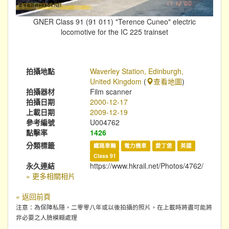
GNER Class 91 (91 011) "Terence Cuneo" electric
locomotive for the IC 225 trainset
拍攝地點
Waverley Station, Edinburgh,
United Kingdom
(
查看地圖
)
拍攝器材
Film scanner
拍攝日期
2000-12-17
上載日期
2009-12-19
參考編號
U004762
點擊率
1426
分類標籤
鐵路車輛
電力機車
愛丁堡
英國
Class 91
永久連結
https://www.hkrail.net/Photos/4762/
» 更多相關相片
« 返回前頁
注意：為保障私隱，二零零八年或以後拍攝的照片，在上載時將盡可能將
非必要之人臉模糊處理