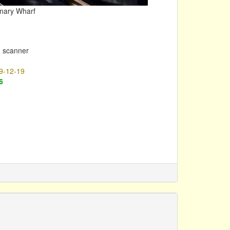
anary Wharf
m scanner
9-12-19
6