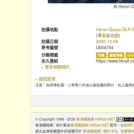
At Heron Q
拍攝地點
Heron Quays DLR St
(
查看地圖
)
拍攝日期
2000-12-09
參考編號
U004754
分類標籤
地鐵
鐵路車輛
Doc
永久連結
https://www.hkrail.n
» 更多相關相片
« 返回前頁
注意：為保障私隱，二零零八年或以後拍攝的照片，在上載時
© Copyright 1998 - 2026
香港鐵路網 HKRail.NET
.
香港鐵路網 : 相片集
由
香港鐵路網 HKRail.NET
製作，以
創用C
超出此條款範圍外的授權可於
香港鐵路網 : 關於本站 : 有關