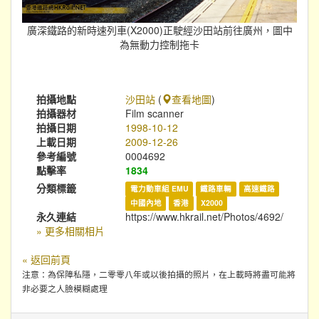
廣深鐵路的新時速列車(X2000)正駛經沙田站前往廣州，圖中
為無動力控制拖卡
拍攝地點
沙田站
(
查看地圖
)
拍攝器材
Film scanner
拍攝日期
1998-10-12
上載日期
2009-12-26
參考編號
0004692
點擊率
1834
分類標籤
電力動車組 EMU
鐵路車輛
高速鐵路
中國內地
香港
X2000
永久連結
https://www.hkrail.net/Photos/4692/
» 更多相關相片
« 返回前頁
注意：為保障私隱，二零零八年或以後拍攝的照片，在上載時將盡可能將
非必要之人臉模糊處理