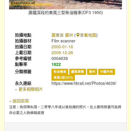
廣鐵深段的東風三型柴油機車(DF3 1950)
拍攝地點
廣東省 廣州
(
查看地圖
)
拍攝器材
Film scanner
拍攝日期
2000-01-16
上載日期
2009-12-26
參考編號
0004639
點擊率
1822
分類標籤
柴油機車
鐵路車輛
廣州
中國內地
東風3型(DF3)
永久連結
https://www.hkrail.net/Photos/4639/
» 更多相關相片
« 返回前頁
注意：為保障私隱，二零零八年或以後拍攝的照片，在上載時將盡可能將
非必要之人臉模糊處理