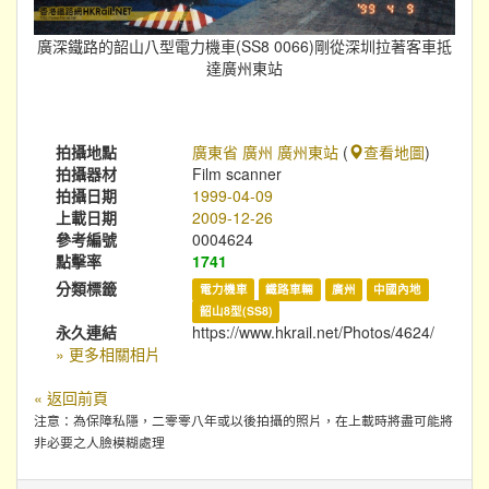
廣深鐵路的韶山八型電力機車(SS8 0066)剛從深圳拉著客車抵
達廣州東站
拍攝地點
廣東省 廣州 廣州東站
(
查看地圖
)
拍攝器材
Film scanner
拍攝日期
1999-04-09
上載日期
2009-12-26
參考編號
0004624
點擊率
1741
分類標籤
電力機車
鐵路車輛
廣州
中國內地
韶山8型(SS8)
永久連結
https://www.hkrail.net/Photos/4624/
» 更多相關相片
« 返回前頁
注意：為保障私隱，二零零八年或以後拍攝的照片，在上載時將盡可能將
非必要之人臉模糊處理